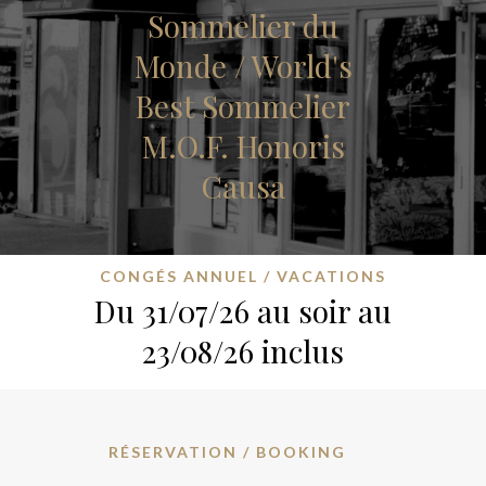
Sommelier du
Monde / World's
Best Sommelier
M.O.F. Honoris
Causa
CONGÉS ANNUEL / VACATIONS
Du 31/07/26 au soir au
23/08/26 inclus
RÉSERVATION / BOOKING